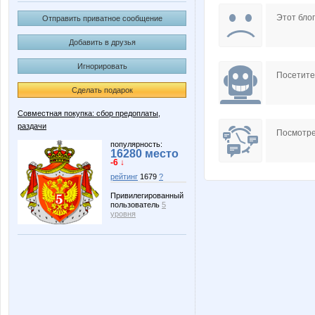
B00lka
Beatris
Этот блог
Отправить приватное сообщение
Добавить в друзья
Игнорировать
Irinabzina
Irisko
Посетит
Сделать подарок
Совместная покупка: сбор предоплаты,
раздачи
Lenusik_85
Lusien
Посмотре
популярность:
16280 место
-6 ↓
рейтинг
1679
?
OLING
OleOk
Привилегированный
пользователь
5
уровня
Svetylya20
Tau