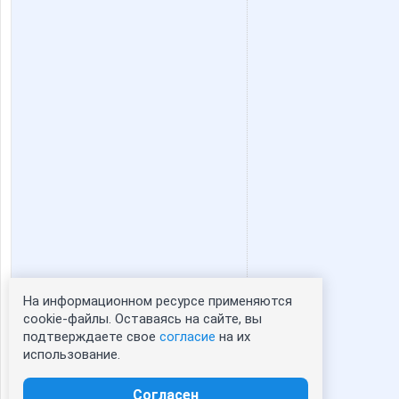
annyne
anusha2
gorjulval
helena
mapiks
maris
swochi
taiti
На информационном ресурсе применяются
Статистика портрета:
cookie-файлы. Оставаясь на сайте, вы
нат09
натусё
подтверждаете свое
согласие
на их
сейчас просматривают портрет - 0
использование.
зарегистрированные пользователи
посетившие портрет за 7 дней - 0
Согласен