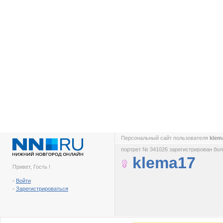
Персональный сайт пользователя
klem
портрет № 341026 зарегистрирован боле
klema17
Привет, Гость !
-
Войти
-
Зарегистрироваться