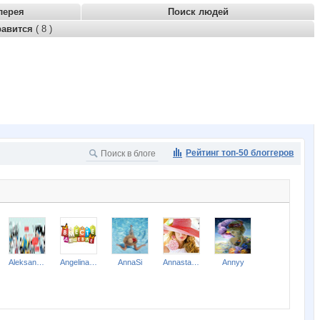
лерея
Поиск людей
равится
( 8 )
Рейтинг топ-50 блоггеров
Aleksandr2014
Angelina2307
AnnaSi
Annastasiay
Annyy