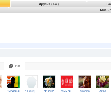
Друзья
( 64 )
Га
Мне н
198
варель*
*Меланья
*ПРАЗДНИК*
*Рыбка*
7емь пядей
Afroditta
Airina