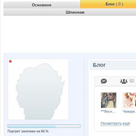
Блог
( 0 )
Основное
Шпионаж
Блог
52
***Весна****
*Ак
Посмотреть ещё
Портрет заполнен на 66 %