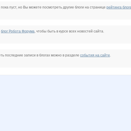
a
Beliya
BigFashion
Carolink@
Charmed Lady
DOSA
ExtensionClub
 пока пуст, но Вы можете посмотреть другие блоги на странице
рейтинга блог
Julia1503
KRASOTKA_N
KateHok
Kittyk
Knita
Konstante
е
блог Робота Форума
, чтобы быть в курсе всех новостей сайта.
Lyolya5
Mamaya
MisSuri
Mixxxx
Modnitsa
Mora
ть последние записи в блогах можно в разделе
события на сайте
.
a
OlgaValerievna
Olgs
Olushka)
Pristavochka
Pugovk@
Qlo
VerukSa
Vick
Wine
Wisp@
ZLATTO
ZdravPunkt