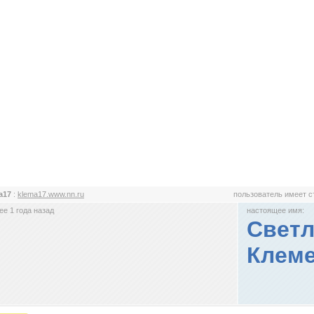
a17
:
klema17.www.nn.ru
пользователь имеет 
е 1 года назад
настоящее имя:
Светл
Клеме