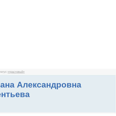
статус
«трастовый»
ана Александровна
нтьева